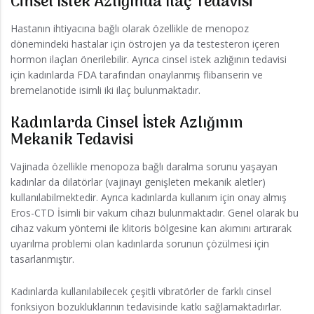
Cinsel İstek Azlığında İlaç Tedavisi
Hastanın ihtiyacına bağlı olarak özellikle de menopoz
dönemindeki hastalar için östrojen ya da testesteron içeren
hormon ilaçları önerilebilir. Ayrıca cinsel istek azlığının tedavisi
için kadınlarda FDA tarafından onaylanmış flibanserin ve
bremelanotide isimli iki ilaç bulunmaktadır.
Kadınlarda Cinsel İstek Azlığının
Mekanik Tedavisi
Vajinada özellikle menopoza bağlı daralma sorunu yaşayan
kadınlar da dilatörlar (vajinayı genişleten mekanik aletler)
kullanılabilmektedir. Ayrıca kadınlarda kullanım için onay almış
Eros-CTD İsimli bir vakum cihazı bulunmaktadır. Genel olarak bu
cihaz vakum yöntemi ile klitoris bölgesine kan akımını artırarak
uyarılma problemi olan kadınlarda sorunun çözülmesi için
tasarlanmıştır.
Kadınlarda kullanılabilecek çeşitli vibratörler de farklı cinsel
fonksiyon bozukluklarının tedavisinde katkı sağlamaktadırlar.