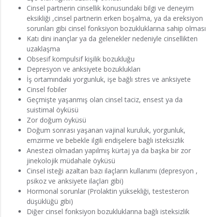
Cinsel partnerin cinsellik konusundaki bilgi ve deneyim
eksikliği ,cinsel partnerin erken boşalma, ya da ereksiyon
sorunları gibi cinsel fonksiyon bozukluklarına sahip olması
Katı dini inançlar ya da gelenekler nedeniyle cinsellikten
uzaklaşma
Obsesif kompulsif kişilik bozukluğu
Depresyon ve anksiyete bozuklukları
İş ortamındaki yorgunluk, işe bağlı stres ve anksiyete
Cinsel fobiler
Geçmişte yaşanmış olan cinsel taciz, ensest ya da
suistimal öyküsü
Zor doğum öyküsü
Doğum sonrası yaşanan vajinal kuruluk, yorgunluk,
emzirme ve bebekle ilgili endişelere bağlı isteksizlik
Anestezi olmadan yapılmış kürtaj ya da başka bir zor
jinekolojik müdahale öyküsü
Cinsel isteği azaltan bazı ilaçların kullanımı (depresyon ,
psikoz ve anksiyete ilaçları gibi)
Hormonal sorunlar (Prolaktin yüksekliği, testesteron
düşüklüğü gibi)
Diğer cinsel fonksiyon bozukluklarına bağlı isteksizlik