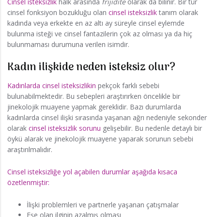
Cinsel isteksizlik
halk arasında
frijidite
olarak da bilinir. Bir tür
cinsel fonksiyon bozukluğu olan
cinsel isteksizlik
tanım olarak
kadında veya erkekte en az altı ay süreyle cinsel eylemde
bulunma isteği ve cinsel fantazilerin çok az olması ya da hiç
bulunmaması durumuna verilen isimdir.
Kadın ilişkide neden isteksiz olur?
Kadınlarda cinsel isteksizlikin
pekçok farklı sebebi
bulunabilmektedir. Bu sebepleri araştırırken öncelikle bir
jinekolojik muayene yapmak gereklidir. Bazı durumlarda
kadınlarda cinsel ilişki sırasında yaşanan ağrı nedeniyle sekonder
olarak
cinsel isteksizlik sorunu
gelişebilir. Bu nedenle detaylı bir
öykü alarak ve jinekolojik muayene yaparak sorunun sebebi
araştırılmalıdır.
Cinsel isteksizliğe yol açabilen durumlar aşağıda kısaca
özetlenmiştir:
İlişki problemleri ve partnerle yaşanan çatışmalar
Eşe olan ilginin azalmış olması